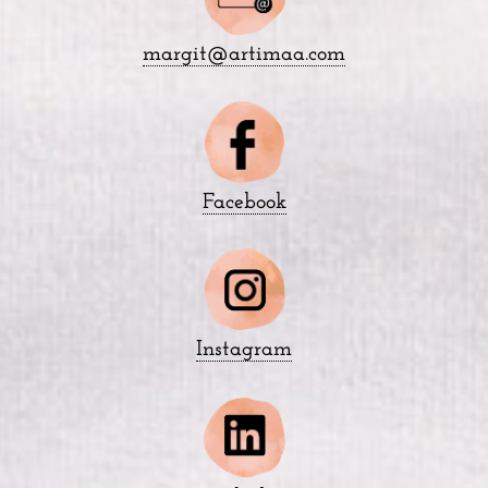
margit@artimaa.com
Face­book
Ins­ta­gram