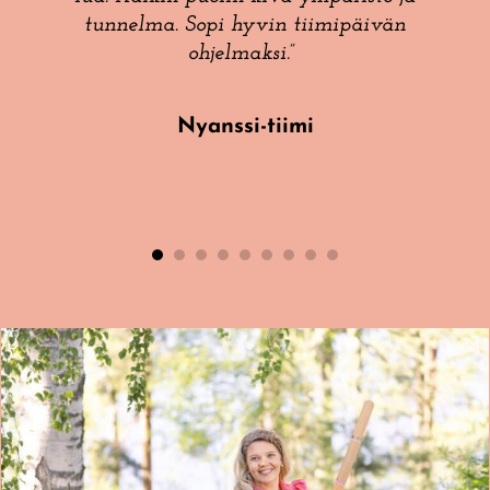
keil­la.
tun­nel­ma. Sopi hyvin tii­mi­päi­vän
 ohjauk­
ohjelmaksi.”
.”
Nyans­si-tii­mi