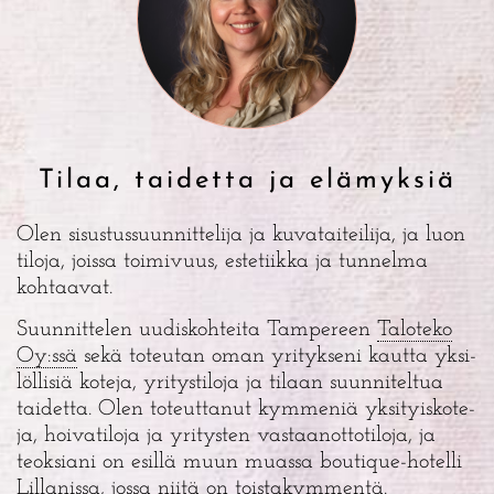
Tilaa, taidetta ja elämyksiä
Olen sisus­tus­suun­nit­te­li­ja ja kuva­tai­tei­li­ja, ja luon
tilo­ja, jois­sa toi­mi­vuus, este­tiik­ka ja tun­nel­ma
kohtaavat.
Suun­nit­te­len uudis­koh­tei­ta Tam­pe­reen
Talo­te­ko
Oy:ssä
sekä toteu­tan oman yri­tyk­se­ni kaut­ta yksi­
löl­li­siä kote­ja, yri­tys­ti­lo­ja ja tilaan suun­ni­tel­tua
tai­det­ta. Olen toteut­ta­nut kym­me­niä yksi­tyis­ko­te­
ja, hoi­va­ti­lo­ja ja yri­tys­ten vas­taan­ot­to­ti­lo­ja, ja
teok­sia­ni on esil­lä muun muas­sa bou­tique-hotel­li
Lil­la­nis­sa, jos­sa nii­tä on toistakymmentä.