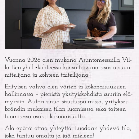
Vuon­na 2026 olen muka­na Asun­to­mes­suil­la Vil­
la Ber­ry­hill ‑koh­tees­sa kon­sul­toi­va­na sisus­tus­suun­
nit­te­li­ja­na ja koh­teen taiteilijana.
Eri­tyi­sen vah­va olen värien ja koko­nai­suuk­sien
hal­lin­nas­sa – pie­nis­tä yksi­tyis­koh­dis­ta suu­riin elä­
myk­siin.
Autan sinua sisus­tus­pul­mis­sa, yri­tyk­se­si
brän­din mukai­sen tilan luo­mi­ses­sa sekä tai­teen
tuo­mi­ses­sa osak­si kokonaisuutta.
Älä epä­röi ottaa yhteyt­tä. Luo­daan yhdes­sä tila,
joka tun­tuu omal­ta ja jää mieleen!