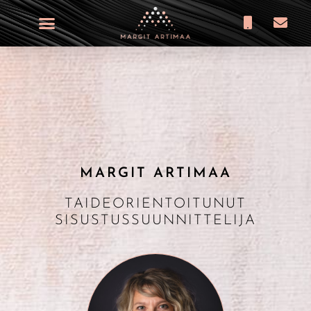
MARGIT ARTIMAA
TAI­DEO­RIEN­TOI­TU­NUT
SISUSTUSSUUNNITTELIJA