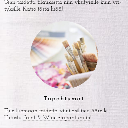
Teen tai­det­ta tilauk­ses­ta niin yksi­tyi­sil­le kuin yri­
tyk­sil­le. Kat­so
täs­tä
lisää!
Tapahtumat
Tule luo­maan tai­det­ta vii­ni­la­sil­li­sen äärel­le.
Tutus­tu
Paint & Wine ‑tapah­tu­miin!